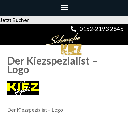
Jetzt Buchen
Zum
0152-2193 2845
Inhalt
springen
(Enter
Der Kiezspezialist –
drücken)
Logo
DER KIEZSPEZIALIST
Der Kiezspezialist – Logo