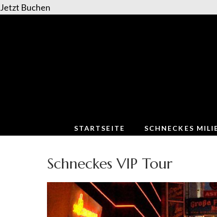
Jetzt Buchen
Zum
Inhalt
springen
(Enter
drücken)
STARTSEITE
SCHNECKES MILI
Schneckes VIP Tour