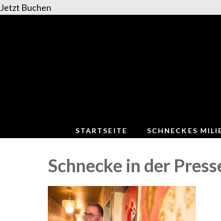
Jetzt Buchen
Zum
Inhalt
springen
(Enter
drücken)
STARTSEITE
SCHNECKES MILI
Schnecke in der Press