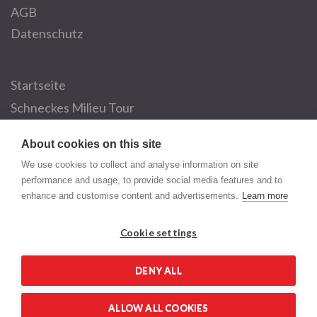
AGB
Datenschutz
Startseite
Schneckes Milieu Tour
Dein eigenes Boxevent
About cookies on this site
Über Schnecke
We use cookies to collect and analyse information on site
Partner
performance and usage, to provide social media features and to
enhance and customise content and advertisements.
Learn more
Der Kiez-Spezialist
Cookie settings
Telemannstraße 25
20255 Hamburg
DENY ALL
ALLOW ALL COOKIES