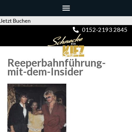
Jetzt Buchen
Zum
0152-2193 2845
Inhalt
springen
(Enter
Reeperbahnführung-
drücken)
mit-dem-Insider
DER KIEZSPEZIALIST