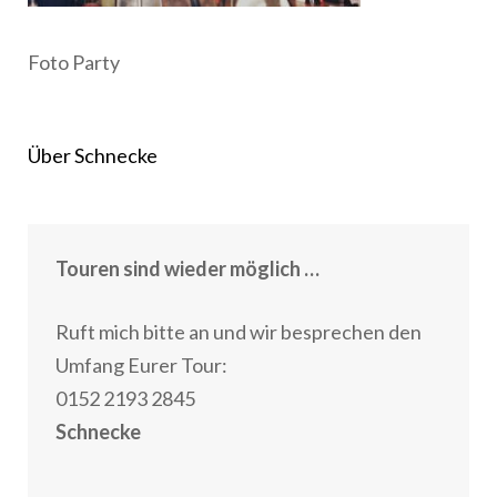
Foto Party
Beitragsnavigation
Über Schnecke
Touren sind wieder möglich …
Ruft mich bitte an und wir besprechen den
Umfang Eurer Tour:
0152 2193 2845
Schnecke